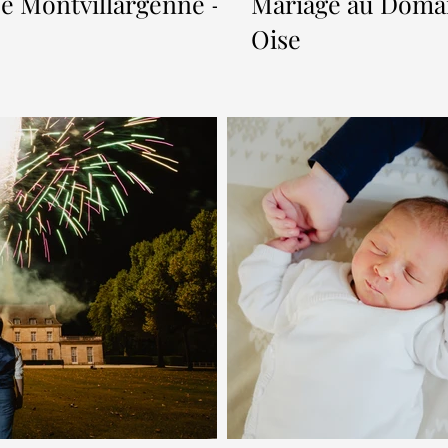
e Montvillargenne -
Mariage au Domai
Oise