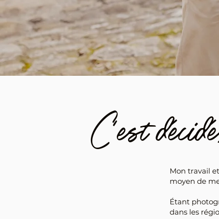
C'est décidé
Mon travail e
moyen de me c
Étant photog
dans les régi