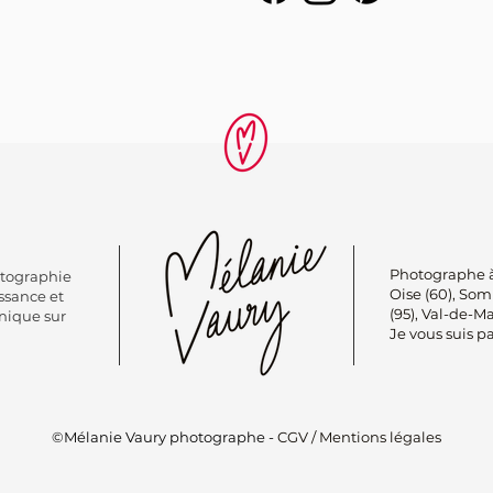
Photographe à
otographie
Oise (60), Somm
ssance et
(95), Val-de-M
nique sur
Je vous suis pa
©Mélanie Vaury photographe -
CGV / Mentions légales