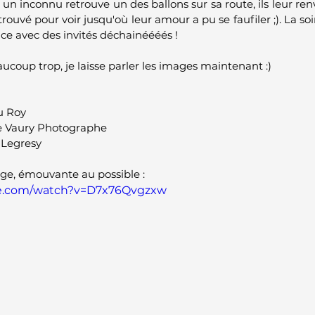
 un inconnu retrouve un des ballons sur sa route, ils leur renv
trouvé pour voir jusqu'où leur amour a pu se faufiler ;). La soi
e avec des invités déchainéééés ! 
beaucoup trop, je laisse parler les images maintenant :)
u Roy
e Vaury Photographe
 Legresy
ge, émouvante au possible : 
be.com/watch?v=D7x76Qvgzxw