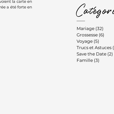
oient la carte en 
rée a été forte en 
Catégor
Mariage
(32)
32 p
Grossesse
(6)
6 po
Voyage
(5)
5 post
Trucs et Astuces
Save the Date
(2)
Famille
(3)
3 post