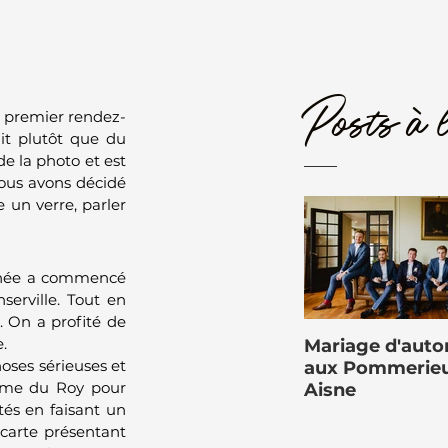
Posts à l
re premier rendez-
t plutôt que du 
e la photo et est 
us avons décidé 
un verre, parler 
urnée a commencé 
erville. Tout en 
 On a profité de 
.
Mariage d'aut
ses sérieuses et 
aux Pommerieu
erme du Roy pour 
Aisne
tés en faisant un 
carte présentant 