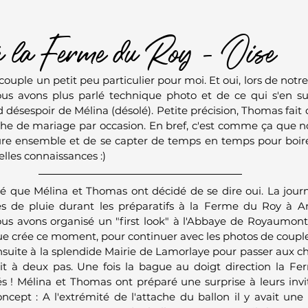
 la Ferme du Roy - Oise
ouple un petit peu particulier pour moi. Et oui, lors de not
s avons plus parlé technique photo et de ce qui s'en sui
désespoir de Mélina (désolé). Petite précision, Thomas fait d
e de mariage par occasion. En bref, c'est comme ça que no
ure ensemble et de se capter de temps en temps pour boire 
elles connaissances :)
té que Mélina et Thomas ont décidé de se dire oui. La jo
 de pluie durant les préparatifs à la Ferme du Roy à Ans
nous avons organisé un "first look" à l'Abbaye de Royaumont.
ue crée ce moment, pour continuer avec les photos de couple
suite à la splendide Mairie de Lamorlaye pour passer aux cho
tait à deux pas. Une fois la bague au doigt direction la F
tés ! Mélina et Thomas ont préparé une surprise à leurs invi
ncept : A l'extrémité de l'attache du ballon il y avait une 