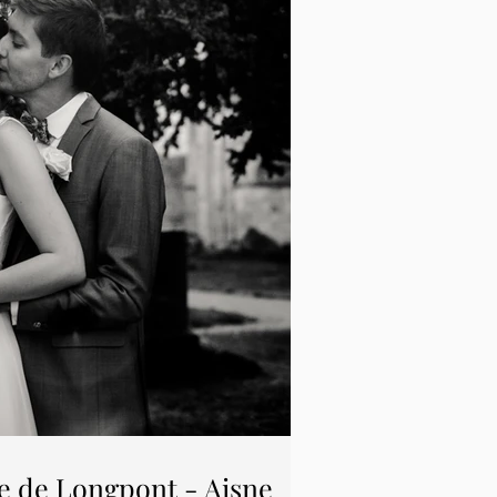
ye de Longpont - Aisne