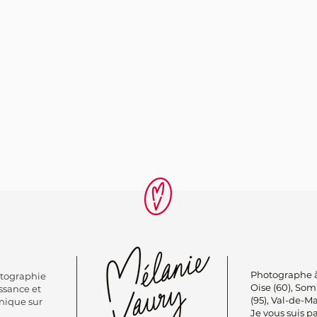
Photographe à
otographie
Oise (60), Somm
ssance et
(95), Val-de-M
nique sur
Je vous suis pa