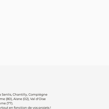
 Senlis, Chantilly, Compiègne
e (80), Aisne (02), Val d'Oise
arne (77).
rtout en fonction de vos projets !