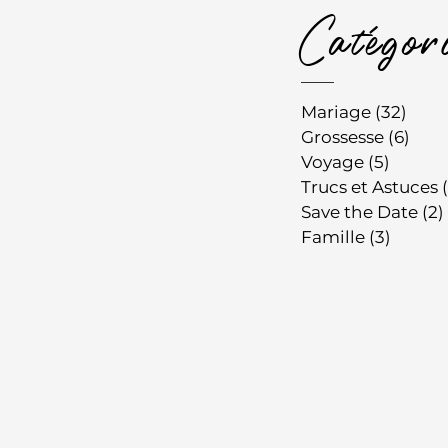
Catégor
Mariage
(32)
32 p
Grossesse
(6)
6 po
Voyage
(5)
5 post
Trucs et Astuces
Save the Date
(2)
Famille
(3)
3 post