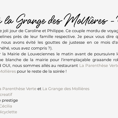
 la Grange des Mollières - 
le joli jour de Caroline et Philippe. Ce couple mordu de voya
elines près de leur famille respective. Je peux vous dire 
nous avons évité les gouttes de justesse en ce mois d'av
(héhé, vous avez compris ?).
la Mairie de Louveciennes le matin avant de poursuivre le
obe blanche de la mairie pour l'irremplaçable graaande ro
nd OUI, nous sommes allés au restaurant 
La Parenthèse Vert
ollières
 pour le reste de la soirée !  
a Parenthèse Verte
 et 
La Grange des Mollières
creatif
e prestige
Cécilia
icyclette