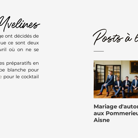
Yvelines
Posts à l
ge ont décidés de 
que ce sont deux 
ril où on ne se 
s préparatifs en 
be blanche pour 
e
 pour le cocktail 
Mariage d'aut
aux Pommerieu
Aisne