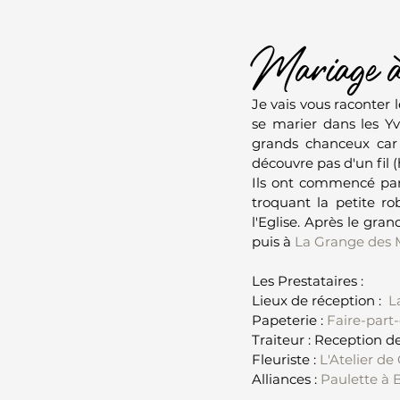
Mariage à
Je vais vous raconter 
se marier dans les Yv
grands chanceux car 
découvre pas d'un fil 
Ils ont commencé par 
troquant la petite r
l'Eglise. Après le gra
puis à 
La Grange des M
Les Prestataires :
Lieux de réception :  
L
Papeterie : 
Faire-part-
Traiteur : Reception d
Fleuriste : 
L'Atelier de 
Alliances : 
Paulette à B